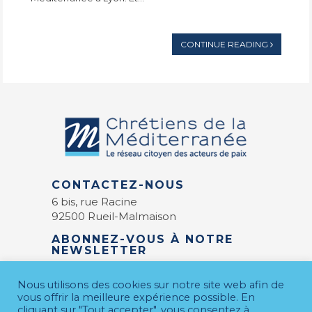
CONTINUE READING
CONTACTEZ-NOUS
6 bis, rue Racine
92500 Rueil-Malmaison
ABONNEZ-VOUS À NOTRE
NEWSLETTER
E-mail
*
Nous utilisons des cookies sur notre site web afin de
vous offrir la meilleure expérience possible. En
cliquant sur "Tout accepter", vous consentez à