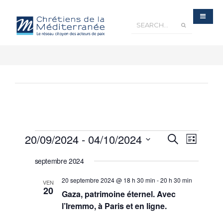
Recherche
20/09/2024
 - 
04/10/2024
Navigatio
Recherche
et
Liste
navigation
de
de
Sélectionnez
vues
vues
Évènements
septembre 2024
une
Évèneme
date.
20 septembre 2024 @ 18 h 30 min
-
20 h 30 min
VEN
20
Gaza, patrimoine éternel. Avec
l’Iremmo, à Paris et en ligne.