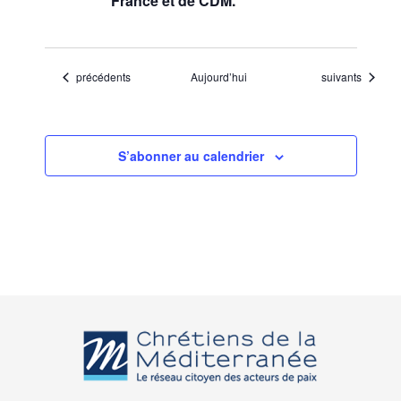
France et de CDM.
Évènements
Évènements
précédents
Aujourd’hui
suivants
S’abonner au calendrier