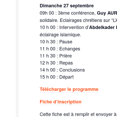
Dimanche 27 septembre
09h 00 : 3ème conférence,
Guy AU
solidaire. Eclairages chrétiens sur “L
10 h 00 : Intervention d’
Abdelkader
éclairage islamique.
10 h 30 : Pause
11 h 00 : Echanges
11 h 30 : Prière
12 h 30 : Repas
14 h 00 : Conclusions
15 h 00 : Départ
Télécharger le programme
Fiche d’inscription
Cette fiche est à remplir et envoyer