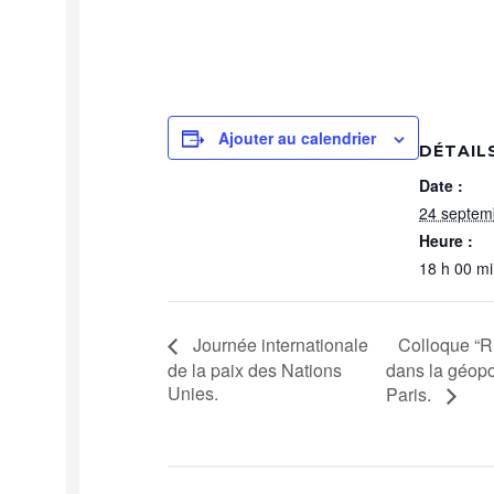
Ajouter au calendrier
DÉTAIL
Date :
24 septem
Heure :
18 h 00 mi
Colloque “Ri
Journée internationale
de la paix des Nations
dans la géopo
Unies.
Paris.