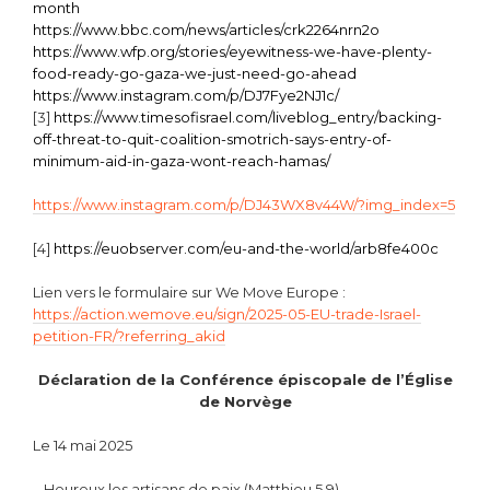
month
https://www.bbc.com/news/articles/crk2264nrn2o
https://www.wfp.org/stories/eyewitness-we-have-plenty-
food-ready-go-gaza-we-just-need-go-ahead
https://www.instagram.com/p/DJ7Fye2NJ1c/
[3]
https://www.timesofisrael.com/liveblog_entry/backing-
off-threat-to-quit-coalition-smotrich-says-entry-of-
minimum-aid-in-gaza-wont-reach-hamas/
https://www.instagram.com/p/DJ43WX8v44W/?img_index=5
[4]
https://euobserver.com/eu-and-the-world/arb8fe400c
Lien vers le formulaire sur We Move Europe :
https://action.wemove.eu/sign/2025-05-EU-trade-Israel-
petition-FR/?referring_akid
Déclaration de la Conférence épiscopale de l’Église
de Norvège
Le 14 mai 2025
– Heureux les artisans de paix (Matthieu 5,9)