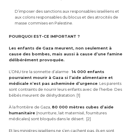
D’imposer des sanctions aux responsables israéliens et
aux colons responsables du blocus et des atrocités de
masse commises en Palestine.
POURQUOI EST-CE IMPORTANT ?
Les enfants de Gaza meurent, non seulement à
cause des bombes, mais aussi à cause d’une famine
délibérément provoquée.
L’ONU tire la sonnette d’alarme :
14 000 enfants
pourraient mourir à Gaza si l’aide alimentaire et
médicale n’est pas acheminée d’urgence
. Les parents
sont contraints de nourrir leurs enfants avec de l’herbe. Des
bébés meurent de déshydratation. [1]
À la frontière de Gaza,
80 000 mètres cubes d’aide
humanitaire
(nourriture, lait maternisé, fournitures
médicales) sont bloqués dans le désert. [2]
Et les ministres israéliens ne s’en cachent pas, ils en sont