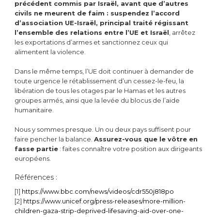
précédent commis par Israël, avant que d’autres
civils ne meurent de faim : suspendez
l’accord
d’association UE-Israël, principal traité régissant
l’ensemble des relations entre l’UE et Israël
, arrêtez
les exportations d’armes et sanctionnez ceux qui
alimentent la violence.
Dans le même temps, l’UE doit continuer à demander de
toute urgence le rétablissement d’un cessez-le-feu, la
libération de tous les otages par le Hamas et les autres
groupes armés, ainsi que la levée du blocus de l’aide
humanitaire.
Nous y sommes presque. Un ou deux pays suffisent pour
faire pencher la balance.
Assurez-vous que le vôtre en
fasse partie
: faites connaître votre position aux dirigeants
européens.
Références :
[1]
https://www.bbc.com/news/videos/cdr550j818po
[2]
https://www.unicef.org/press-releases/more-million-
children-gaza-strip-deprived-lifesaving-aid-over-one-