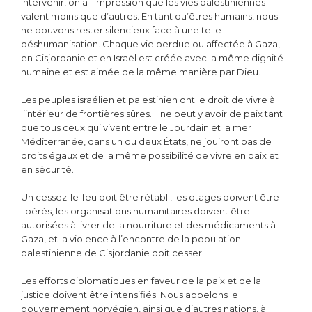
intervenir, on a l’impression que les vies palestiniennes
valent moins que d’autres. En tant qu’êtres humains, nous
ne pouvons rester silencieux face à une telle
déshumanisation. Chaque vie perdue ou affectée à Gaza,
en Cisjordanie et en Israël est créée avec la même dignité
humaine et est aimée de la même manière par Dieu.
Les peuples israélien et palestinien ont le droit de vivre à
l’intérieur de frontières sûres. Il ne peut y avoir de paix tant
que tous ceux qui vivent entre le Jourdain et la mer
Méditerranée, dans un ou deux États, ne jouiront pas de
droits égaux et de la même possibilité de vivre en paix et
en sécurité.
Un cessez-le-feu doit être rétabli, les otages doivent être
libérés, les organisations humanitaires doivent être
autorisées à livrer de la nourriture et des médicaments à
Gaza, et la violence à l’encontre de la population
palestinienne de Cisjordanie doit cesser.
Les efforts diplomatiques en faveur de la paix et de la
justice doivent être intensifiés. Nous appelons le
gouvernement norvégien, ainsi que d’autres nations, à