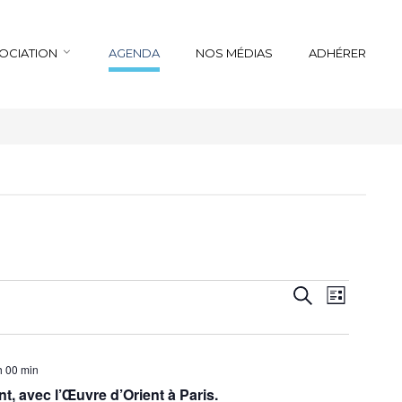
SOCIATION
AGENDA
NOS MÉDIAS
ADHÉRER
Recherche
Navigation
Recherche
Liste
de
et
vues
navigation
Évènemen
de
h 00 min
vues
nt, avec l’Œuvre d’Orient à Paris.
Évènements