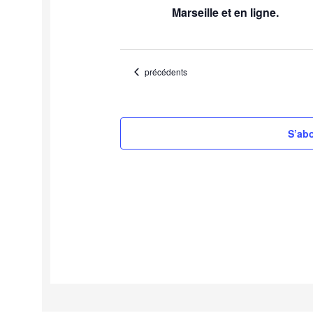
Marseille et en ligne.
Évènements
précédents
S’abo