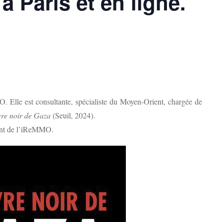
à Paris et en ligne.
 Elle est consultante, spécialiste du Moyen-Orient, chargée de
vre noir de Gaza
(Seuil, 2024).
nt de l’iReMMO.