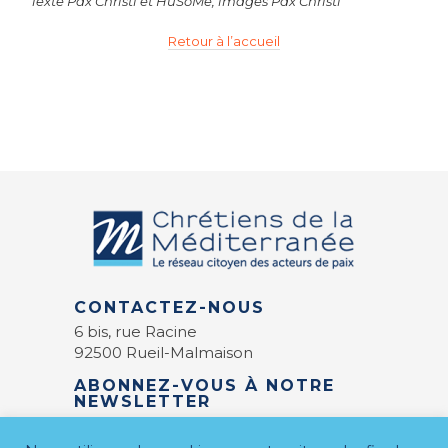
Texte Pax Christi et HuSoMe, images Pax Christi
Retour à l’accueil
CONTACTEZ-NOUS
6 bis, rue Racine
92500 Rueil-Malmaison
ABONNEZ-VOUS À NOTRE
NEWSLETTER
E-mail
*