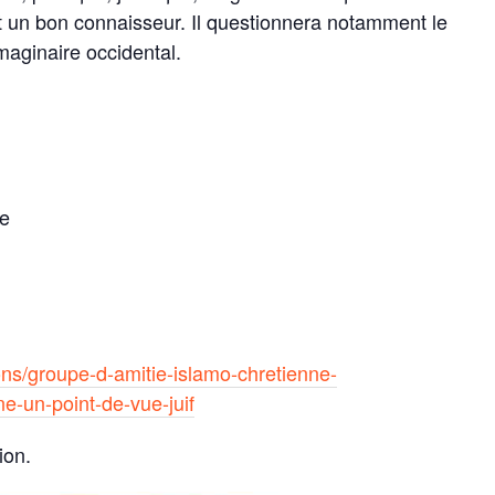
est un bon connaisseur. Il questionnera notamment le
imaginaire occidental.
se
ons/groupe-d-amitie-islamo-chretienne-
e-un-point-de-vue-juif
ion.