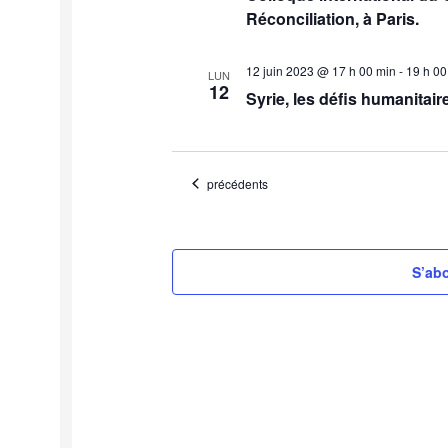
Réconciliation, à Paris.
12 juin 2023 @ 17 h 00 min
-
19 h 00
LUN
12
Syrie, les défis humanitair
Évènements
précédents
S’abo