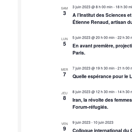
3 juin 2023 @ 8 h 00 min
-
18 h 30 m
SAM
3
A l’Institut des Sciences 
Étienne Renaud, artisan du
5 juin 2023 @ 20 h 00 min
-
22 h 30 
LUN
5
En avant première, projec
Paris.
7 juin 2023 @ 19 h 30 min
-
21 h 00 
MER
7
Quelle espérance pour le L
8 juin 2023 @ 12 h 30 min
-
14 h 30 
JEU
8
Iran, la révolte des femme
Forum-réfugiés.
9 juin 2023
-
10 juin 2023
VEN
9
Colloque international du 