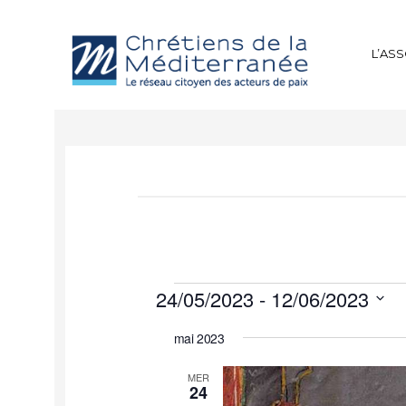
L’AS
24/05/2023
 - 
12/06/2023
Sélectionnez
mai 2023
une
date.
MER
24