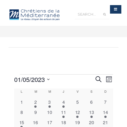
Recherche
01/05/2023
Navigatio
Recherche
et
Mois
navigation
de
de
Sélectionnez
vues
vues
Calendrier
Évènements
L
M
M
J
V
S
D
une
de
Évèneme
Évènements
date.
0
1
1
1
0
0
0
1
2
3
4
5
6
7
évènements
évènement
évènement
évènement
évènements
évènements
évènement
0
0
0
1
1
3
2
8
9
10
11
12
13
14
évènements
évènements
évènements
évènement
évènement
évènements
évènements
1
0
0
0
0
0
0
15
16
17
18
19
20
21