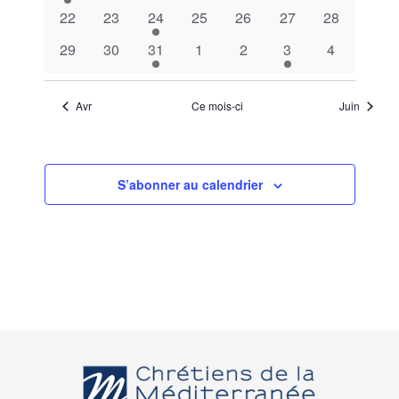
évènement
évènements
évènements
évènements
évènements
évènements
évènement
0
0
2
0
0
0
0
22
23
24
25
26
27
28
évènements
évènements
évènements
évènements
évènements
évènements
évènement
0
0
2
0
0
1
0
29
30
31
1
2
3
4
évènements
évènements
évènements
évènements
évènements
évènement
évènement
Avr
Ce mois-ci
Juin
S’abonner au calendrier