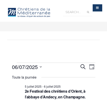
Recherche
06/07/2025
Navigatio
Recherche
et
Jour
navigation
de
de
Sélectionnez
vues
vues
Évènements
Toute la journée
une
Évèneme
date.
5 juillet 2025
-
6 juillet 2025
2e Festival des chrétiens d’Orient, à
l’abbaye d’Andecy, en Champagne.