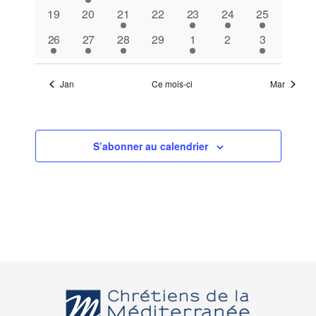
évènements
évènement
évènements
évènements
évènements
évènements
évènement
0
0
1
0
1
2
1
19
20
21
22
23
24
25
évènements
évènements
évènement
évènements
évènement
évènements
évènement
1
1
1
0
1
0
1
26
27
28
29
1
2
3
évènement
évènement
évènement
évènements
évènement
évènements
évènement
Jan
Ce mois-ci
Mar
S’abonner au calendrier