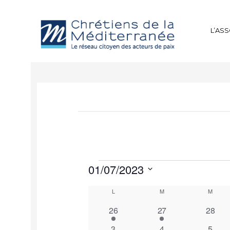
L’AS
01/07/2023
Sélectionnez
Calendrier
L
M
M
une
de
date.
1
1
0
26
27
28
Évènements
évènement
évènement
évène
2
1
1
3
4
5