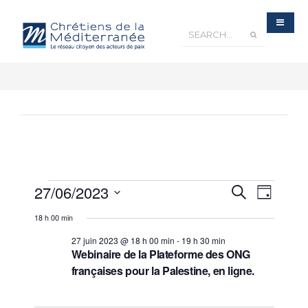
Recherche
27/06/2023
Navigatio
Recherche
et
Jour
navigation
de
de
Sélectionnez
vues
vues
18 h 00 min
Évènements
une
Évèneme
date.
27 juin 2023 @ 18 h 00 min
-
19 h 30 min
Webinaire de la Plateforme des ONG
françaises pour la Palestine, en ligne.