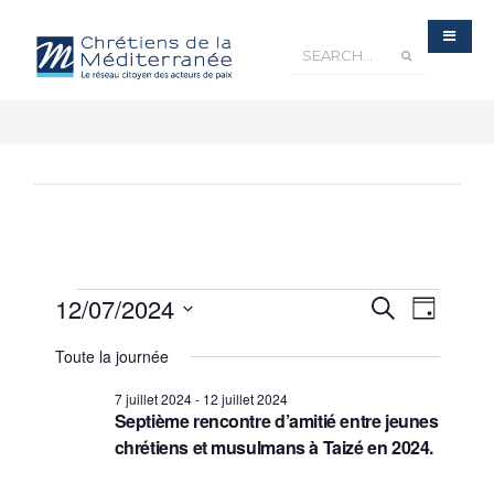
Recherche
12/07/2024
Navigatio
Recherche
et
Jour
navigation
de
de
Sélectionnez
vues
vues
Évènements
Toute la journée
une
Évèneme
date.
7 juillet 2024
-
12 juillet 2024
Septième rencontre d’amitié entre jeunes
chrétiens et musulmans à Taizé en 2024.