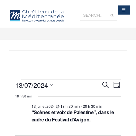
Recherche
13/07/2024
Navigatio
Recherche
et
Jour
navigation
de
de
Sélectionnez
vues
vues
18 h 30 min
Évènements
une
Évèneme
date.
13 juillet 2024 @ 18 h 30 min
-
20 h 30 min
“Scènes et voix de Palestine”, dans le
cadre du Festival d’Avigon.