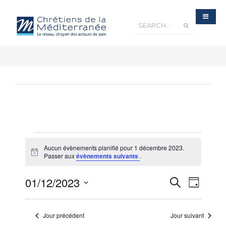
Aucun évènements planifié pour 1 décembre 2023.
Notice
Passer aux
évènements suivants
.
Recherche
01/12/2023
Navigatio
Recherche
et
Jour
navigation
de
de
Sélectionnez
vues
vues
Évènements
une
Évèneme
Jour précédent
Jour suivant
date.