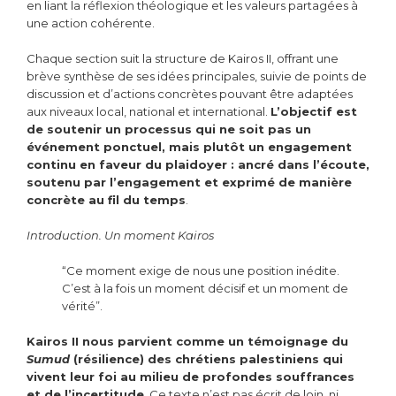
en liant la réflexion théologique et les valeurs partagées à
une action cohérente.
Chaque section suit la structure de Kairos II, offrant une
brève synthèse de ses idées principales, suivie de points de
discussion et d’actions concrètes pouvant être adaptées
aux niveaux local, national et international.
L’objectif est
de soutenir un processus qui ne soit pas un
événement ponctuel, mais plutôt un engagement
continu en faveur du plaidoyer : ancré dans l’écoute,
soutenu par l’engagement et exprimé de manière
concrète au fil du temps
.
Introduction. Un moment Kairos
“Ce moment exige de nous une position inédite.
C’est à la fois un moment décisif et un moment de
vérité”.
Kairos II nous parvient comme un témoignage du
Sumud
(résilience) des chrétiens
palestiniens qui
vivent leur foi au milieu de profondes souffrances
et de l’incertitude
. Ce texte n’est pas écrit de loin, ni