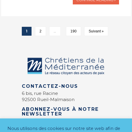
1
…
2
190
Suivant »
CONTACTEZ-NOUS
6 bis, rue Racine
92500 Rueil-Malmaison
ABONNEZ-VOUS À NOTRE
NEWSLETTER
E-mail
*
Nous utilisons des cookies sur notre site web afin de