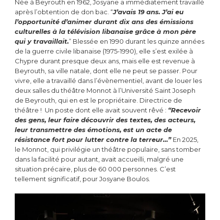
Née à Beyrouth en 1962, Josyane a immédiatement travaillé
après l’obtention de don bac. “
J’avais 19 ans. J’ai eu
l’opportunité d’animer durant dix ans des émissions
culturelles à la télévision libanaise grâce à mon père
qui y travaillait.
” Blessée en 1990 durant les quinze années
de la guerre civile libanaise (1975-1990), elle s’est exilée à
Chypre durant presque deux ans, mais elle est revenue à
Beyrouth, sa ville natale, dont elle ne peut se passer. Pour
vivre, elle a travaillé dans l’évènementiel, avant de louer les
deux salles du théâtre Monnot à l’Université Saint Joseph
de Beyrouth, qui en est le propriétaire. Directrice de
théâtre ! Un poste dont elle avait souvent rêvé :
“Recevoir
des gens, leur faire découvrir des textes, des acteurs,
leur transmettre des émotions, est un acte de
résistance fort pour lutter contre la terreur…”
En 2025,
le Monnot, qui privilégie un théâtre populaire, sans tomber
dans la facilité pour autant, avait accueilli, malgré une
situation précaire, plus de 60 000 personnes. C’est
tellement significatif, pour Josyane Boulos.