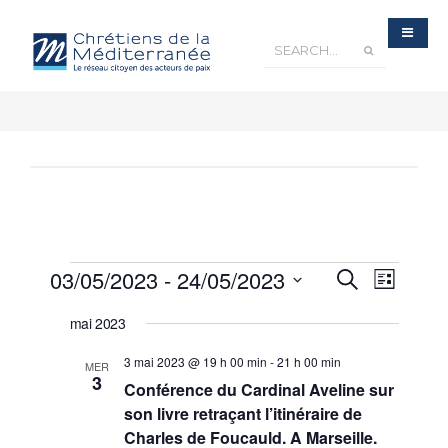
Recherche
03/05/2023
 - 
24/05/2023
Navigatio
Recherche
et
Liste
navigation
de
de
Sélectionnez
vues
vues
Évènements
mai 2023
une
Évèneme
date.
3 mai 2023 @ 19 h 00 min
-
21 h 00 min
MER
3
Conférence du Cardinal Aveline sur
son livre retraçant l’itinéraire de
Charles de Foucauld. A Marseille.