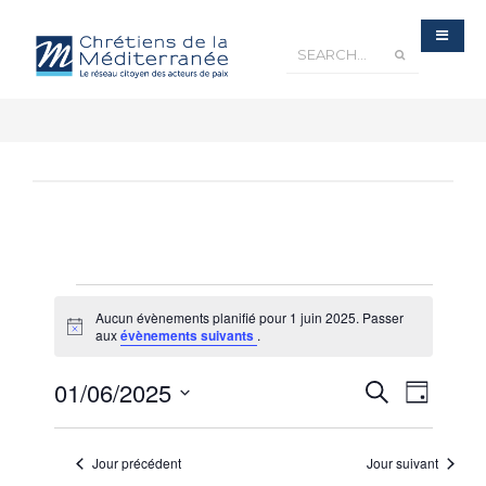
Aucun évènements planifié pour 1 juin 2025. Passer
Notice
aux
évènements suivants
.
Recherche
01/06/2025
Navigatio
Recherche
et
Jour
navigation
de
de
Sélectionnez
vues
vues
Évènements
une
Évèneme
Jour précédent
Jour suivant
date.