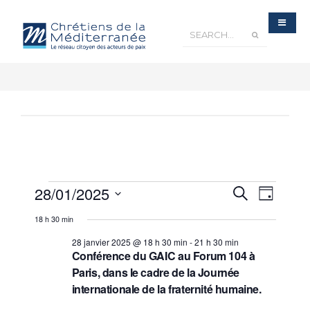
Recherche
28/01/2025
Navigatio
Recherche
et
Jour
navigation
de
de
Sélectionnez
vues
vues
18 h 30 min
Évènements
une
Évèneme
date.
28 janvier 2025 @ 18 h 30 min
-
21 h 30 min
Conférence du GAIC au Forum 104 à
Paris, dans le cadre de la Journée
internationale de la fraternité humaine.