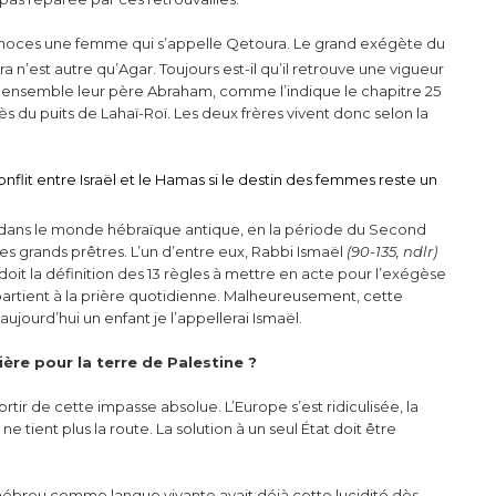
 noces une femme qui s’appelle Qetoura. Le grand exégète du
 n’est autre qu’Agar. Toujours est-il qu’il retrouve une vigueur
rrent ensemble leur père Abraham, comme l’indique le chapitre 25
 près du puits de Lahaï-Roï. Les deux frères vivent donc selon la
nflit entre Israël et le Hamas si le destin des femmes reste un
é dans le monde hébraïque antique, en la période du Second
s grands prêtres. L’un d’entre eux, Rabbi Ismaël
(90-135, ndlr)
 doit la définition des 13 règles à mettre en acte pour l’exégèse
ppartient à la prière quotidienne. Malheureusement, cette
is aujourd’hui un enfant je l’appellerai Ismaël.
ère pour la terre de Palestine ?
tir de cette impasse absolue. L’Europe s’est ridiculisée, la
ne tient plus la route. La solution à un seul État doit être
’hébreu comme langue vivante avait déjà cette lucidité dès