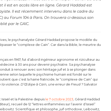
 il est en accès libre en ligne. Gérard Haddad est
ayiste. Il est récemment intervenu dans le cadre du
) au Forum 104 à Paris. On trouvera ci-dessous son
lié par le GAIC.
juives, le psychanalyste Gérard Haddad propose le modèle du
passer le “complexe de Caïn”. Car dans la Bible, le meurtre du
nçais en 1967, fut d’abord ingénieur agronome et riziculteur au
decine à 30 ans pour devenir psychiatre. Sa psychanalyse
onduit à renouer avec son héritage juif et à se plonger dans
udienne selon laquelle le psychisme humain est fondé sur le
tient que c’est la haine fratricide, le “complexe de Caïn” qui
de la violence. D’Œdipe à Caïn, une erreur de Freud ?
Salvator
Israël et la Palestine depuis
le 7 octobre 2023
, Gérard Haddad
teur), recueil de 12 “lettres enflammées sur l’avenir d’Israël”
ibowitz. Scientifique et philosophe, juif orthodoxe, Leibowitz,