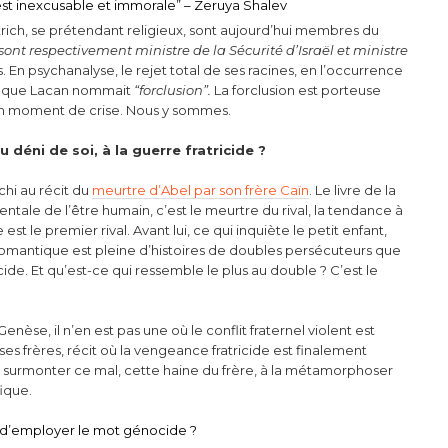
 est inexcusable et immorale” – Zeruya Shalev
ch, se prétendant religieux, sont aujourd’hui membres du
s sont respectivement ministre de la Sécurité d’Israël et ministre
s. En psychanalyse, le rejet total de ses racines, en l’occurrence
ce que Lacan nommait
“forclusion”.
La forclusion est porteuse
un moment de crise. Nous y sommes.
déni de soi, à la guerre fratricide ?
échi au récit du
meurtre d’Abel par son frère Caïn
. Le livre de la
ale de l’être humain, c’est le meurtre du rival, la tendance à
est le premier rival. Avant lui, ce qui inquiète le petit enfant,
e romantique est pleine d’histoires de doubles persécuteurs que
icide. Et qu’est-ce qui ressemble le plus au double ? C’est le
nèse, il n’en est pas une où le conflit fraternel violent est
 ses frères, récit où la vengeance fratricide est finalement
 à surmonter ce mal, cette haine du frère, à la métamorphoser
fique.
se d’employer le mot génocide ?