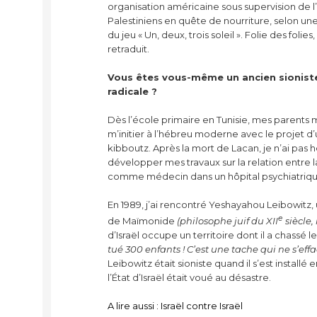
organisation américaine sous supervision de l’
Palestiniens en quête de nourriture, selon un
du jeu « Un, deux, trois soleil ». Folie des foli
retraduit.
Vous êtes vous-même un ancien sionist
radicale ?
Dès l’école primaire en Tunisie, mes parents
m’initier à l’hébreu moderne avec le projet d’
kibboutz. Après la mort de Lacan, je n’ai pas 
développer mes travaux sur la relation entre la
comme médecin dans un hôpital psychiatriq
En 1989, j’ai rencontré Yeshayahou Leibowitz
e
de Maïmonide
(philosophe juif du XII
siècle, 
d’Israël occupe un territoire dont il a chassé le
tué 300 enfants ! C’est une tache qui ne s’eff
Leibowitz était sioniste quand il s’est installé
l’État d’Israël était voué au désastre.
A lire aussi : Israël contre Israël