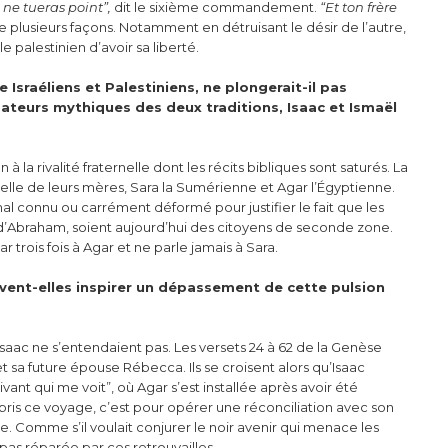
 ne tueras point”,
dit le sixième commandement.
“Et ton frère
de plusieurs façons. Notamment en détruisant le désir de l’autre,
le palestinien d’avoir sa liberté.
e Israéliens et Palestiniens, ne plongerait-il pas
dateurs mythiques des deux traditions, Isaac et Ismaël
 la rivalité fraternelle dont les récits bibliques sont saturés. La
 celle de leurs mères, Sara la Sumérienne et Agar l’Égyptienne.
al connu ou carrément déformé pour justifier le fait que les
e d’Abraham, soient aujourd’hui des citoyens de seconde zone.
 trois fois à Agar et ne parle jamais à Sara.
euvent-elles inspirer un dépassement de cette pulsion
saac ne s’entendaient pas. Les versets 24 à 62 de la Genèse
 sa future épouse Rébecca. Ils se croisent alors qu’Isaac
vivant qui me voit”, où Agar s’est installée après avoir été
pris ce voyage, c’est pour opérer une réconciliation avec son
ière. Comme s’il voulait conjurer le noir avenir qui menace les
pas réparée par ces retrouvailles.