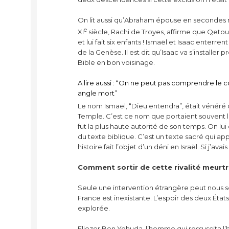
On lit aussi qu’Abraham épouse en secondes
e
XI
siècle, Rachi de Troyes, affirme que Qetoura
et lui fait six enfants ! Ismaël et Isaac ente
de la Genèse. Il est dit qu’Isaac va s’installer
Bible en bon voisinage.
A lire aussi : “On ne peut pas comprendre le co
angle mort”
Le nom Ismaël, “Dieu entendra”, était vénér
Temple. C’est ce nom que portaient souvent le
fut la plus haute autorité de son temps. On lui
du texte biblique. C’est un texte sacré qui a
histoire fait l’objet d’un déni en Israël. Si j’ava
Comment sortir de cette rivalité meurtri
Seule une intervention étrangère peut nous sor
France est inexistante. L’espoir des deux États 
explorée.
Eliezer Ben Yehuda, l’homme qui ressuscita l