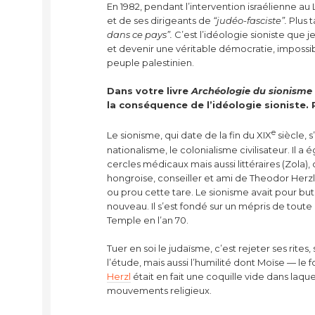
En 1982, pendant l’intervention israélienne au 
et de ses dirigeants de
“judéo-fasciste”.
Plus t
dans ce pays”.
C’est l’idéologie sioniste que j
et devenir une véritable démocratie, impossib
peuple palestinien.
Dans votre livre
Archéologie du sionisme
la conséquence de l’idéologie sioniste. 
e
Le sionisme, qui date de la fin du XIX
siècle, s
nationalisme, le colonialisme civilisateur. Il
cercles médicaux mais aussi littéraires (Zola
hongroise, conseiller et ami de Theodor Herzl, 
ou prou cette tare. Le sionisme avait pour b
nouveau. Il s’est fondé sur un mépris de toute
Temple en l’an 70.
Tuer en soi le judaïsme, c’est rejeter ses rites
l’étude, mais aussi l’humilité dont Moïse — le f
Herzl
était en fait une coquille vide dans laqu
mouvements religieux.