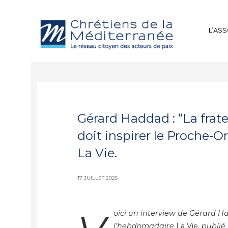
L’AS
Gérard Haddad : “La frate
doit inspirer le Proche-Or
La Vie.
17 JUILLET 2025
oici un interview de Gérard H
l’hebdomadaire
La Vie
, publié