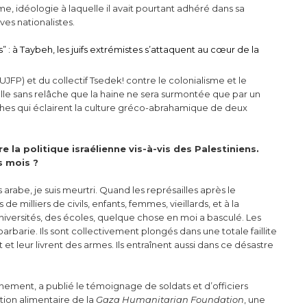
me, idéologie à laquelle il avait pourtant adhéré dans sa
ves nationalistes.
ns” : à Taybeh, les juifs extrémistes s’attaquent au cœur de la
(UJFP) et du collectif Tsedek! contre le colonialisme et le
lle sans relâche que la haine ne sera surmontée que par un
thes qui éclairent la culture gréco-abrahamique de deux
la politique israélienne vis-à-vis des Palestiniens.
s mois ?
 suis arabe, je suis meurtri. Quand les représailles après le
 milliers de civils, enfants, femmes, vieillards, et à la
iversités, des écoles, quelque chose en moi a basculé. Les
barbarie. Ils sont collectivement plongés dans une totale faillite
nt et leur livrent des armes. Ils entraînent aussi dans ce désastre
nnement, a publié le témoignage de soldats et d’officiers
tion alimentaire de la
Gaza Humanitarian Foundation
, une