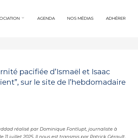
SOCIATION
AGENDA
NOS MÉDIAS
ADHÉRER
rnité pacifiée d’Ismaël et Isaac
ient”, sur le site de l’hebdomadaire
addad réalisé par Dominique Fontlupt, journaliste à
 le 11 juillet 2025. Il nous est transmis par Patrick Gérault,