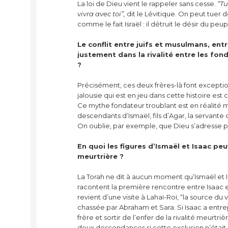
La loi de Dieu vient le rappeler sans cesse.
“Tu
vivra avec toi”,
dit le Lévitique. On peut tuer 
comme le fait Israël : il détruit le désir du peup
Le conflit entre juifs et musulmans, entr
justement dans la rivalité entre les fon
?
Précisément, ces deux frères-là font exception à
jalousie qui est en jeu dans cette histoire est
Ce mythe fondateur troublant est en réalité m
descendants d’Ismaël, fils d’Agar, la servant
On oublie, par exemple, que Dieu s’adresse par
En quoi les figures d’Ismaël et Isaac p
meurtrière ?
La Torah ne dit à aucun moment qu’Ismaël et I
racontent la première rencontre entre Isaac et
revient d’une visite à Lahaï-Roï, “la source du 
chassée par Abraham et Sara. Si Isaac a entre
frère et sortir de l’enfer de la rivalité meurtr
deux descendances si cette exclusion n’était 