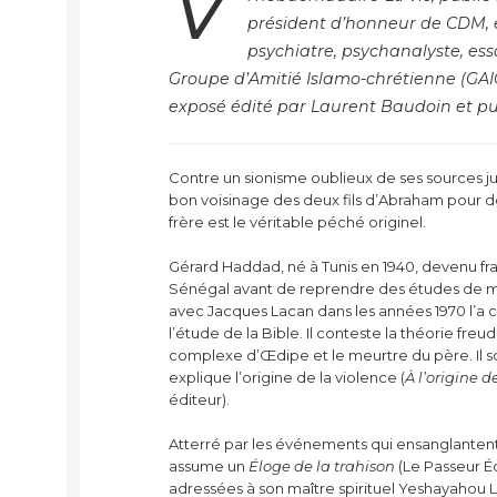
V
président d’honneur de CDM, et
psychiatre, psychanalyste, ess
Groupe d’Amitié Islamo-chrétienne (GAIC
exposé édité par Laurent Baudoin et pub
Contre un sionisme oublieux de ses sources 
bon voisinage des deux fils d’Abraham pour dé
frère est le véritable péché originel.
Gérard Haddad, né à Tunis en 1940, devenu fra
Sénégal avant de reprendre des études de mé
avec Jacques Lacan dans les années 1970 l’a c
l’étude de la Bible. Il conteste la théorie fre
complexe d’Œdipe et le meurtre du père. Il sou
explique l’origine de la violence (
À l’origine 
éditeur).
Atterré par les événements qui ensanglantent 
assume un
Éloge de la trahison
(Le Passeur Édi
adressées à son maître spirituel Yeshayahou Le