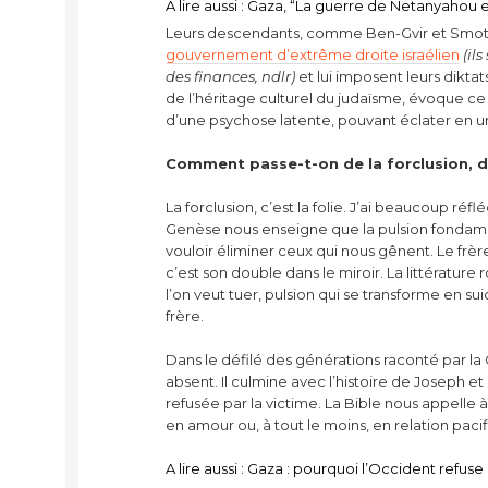
A lire aussi : Gaza, “La guerre de Netanyahou
Leurs descendants, comme Ben-Gvir et Smotri
gouvernement d’extrême droite israélien
(il
des finances, ndlr)
et lui imposent leurs diktat
de l’héritage culturel du judaïsme, évoque 
d’une psychose latente, pouvant éclater en 
Comment passe-t-on de la forclusion, du 
La forclusion, c’est la folie. J’ai beaucoup réfl
Genèse nous enseigne que la pulsion fondament
vouloir éliminer ceux qui nous gênent. Le frère 
c’est son double dans le miroir. La littératur
l’on veut tuer, pulsion qui se transforme en su
frère.
Dans le défilé des générations raconté par la Ge
absent. Il culmine avec l’histoire de Joseph et
refusée par la victime. La Bible nous appelle
en amour ou, à tout le moins, en relation paci
A lire aussi : Gaza : pourquoi l’Occident refu