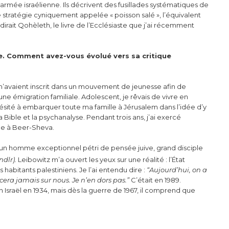
armée israélienne. Ils décrivent des fusillades systématiques de
e stratégie cyniquement appelée « poisson salé », l’équivalent
es, dirait Qohèleth, le livre de l’Ecclésiaste que j’ai récemment
e. Comment avez-vous évolué vers sa critique
 m’avaient inscrit dans un mouvement de jeunesse afin de
une émigration familiale. Adolescent, je rêvais de vivre en
hésité à embarquer toute ma famille à Jérusalem dans l’idée d’y
 Bible et la psychanalyse. Pendant trois ans, j’ai exercé
ue à Beer-Sheva.
, un homme exceptionnel pétri de pensée juive, grand disciple
ndlr).
Leibowitz m’a ouvert les yeux sur une réalité : l’État
s habitants palestiniens. Je l’ai entendu dire :
“Aujourd’hui, on a
acera jamais sur nous. Je n’en dors pas.”
C’était en 1989.
 en Israël en 1934, mais dès la guerre de 1967, il comprend que