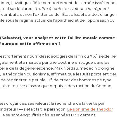
Liban, il avait qualifié le comportement de l’armée israélienne
ard, il se déclarera
“traître à toutes les valeurs qui règnent
e combats, et non l’existence de l’État d’Israël qui doit changer
le sous le régime actuel de l’apartheid et de l’oppression du
(Salvator), vous analysez cette faillite morale comme
Pourquoi cette affirmation ?
e
’est fortement nourri des idéologies de la fin du XIX
siècle : le
 a également été marqué par une doctrine en vogue dans les
), celle de la dégénérescence. Max Nordau, médecin d’origine
le théoricien du sionisme, affirmait que les Juifs portaient peu
ut de régénérer le peuple juif, de créer des hommes de type
 l’histoire juive diasporique depuis la destruction du Second
, ses croyances, ses valeurs : la recherche de la vérité par
ondateur ! — s’était fait le parangon.
Le sionisme de Theodor
elle se sont engouffrés dès les années 1930 certains