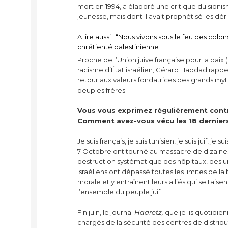
mort en 1994, a élaboré une critique du sionis
jeunesse, mais dont il avait prophétisé les déri
A lire aussi : “Nous vivons sous le feu des colo
chrétienté palestinienne
Proche de l’Union juive française pour la paix 
racisme d’État israélien, Gérard Haddad rappe
retour aux valeurs fondatrices des grands my
peuples frères.
Vous vous exprimez régulièrement contre 
Comment avez-vous vécu les 18 dernier
Je suis français, je suis tunisien, je suis juif, je
7 Octobre ont tourné au massacre de dizaines de
destruction systématique des hôpitaux, des un
Israéliens ont dépassé toutes les limites de la 
morale et y entraînent leurs alliés qui se taise
l’ensemble du peuple juif.
Fin juin, le journal
Haaretz,
que je lis quotidie
chargés de la sécurité des centres de distribu