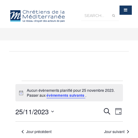
Aucun évènements planifié pour 25 novembre 2023.
Notice
Passer aux
évènements suivants
.
Recherche
25/11/2023
Navigatio
Recherche
et
Jour
navigation
de
de
Sélectionnez
vues
vues
Évènements
une
Évèneme
Jour précédent
Jour suivant
date.