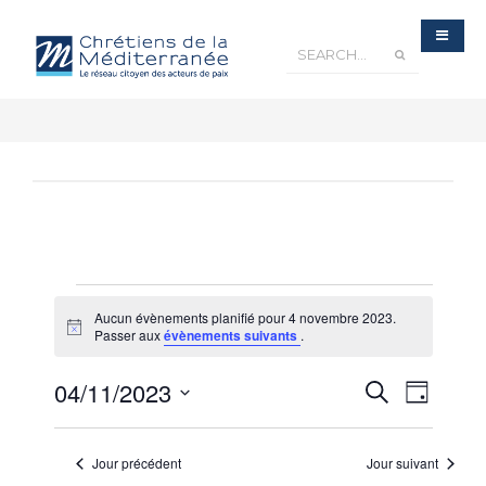
Aucun évènements planifié pour 4 novembre 2023.
Notice
Passer aux
évènements suivants
.
Recherche
04/11/2023
Navigatio
Recherche
et
Jour
navigation
de
de
Sélectionnez
vues
vues
Évènements
une
Évèneme
Jour précédent
Jour suivant
date.