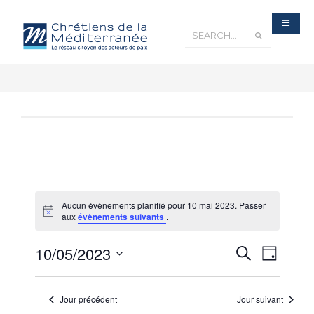
Aucun évènements planifié pour 10 mai 2023. Passer
Notice
aux
évènements suivants
.
Recherche
10/05/2023
Navigatio
Recherche
et
Jour
navigation
de
de
Sélectionnez
vues
vues
Évènements
une
Évèneme
Jour précédent
Jour suivant
date.