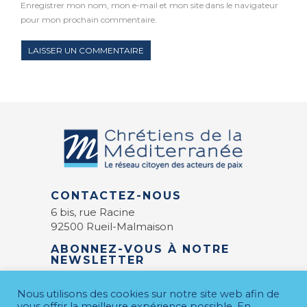
Enregistrer mon nom, mon e-mail et mon site dans le navigateur
pour mon prochain commentaire.
CONTACTEZ-NOUS
6 bis, rue Racine
92500 Rueil-Malmaison
ABONNEZ-VOUS À NOTRE
NEWSLETTER
E-mail
*
Nous utilisons des cookies sur notre site web afin de
vous offrir la meilleure expérience possible. En