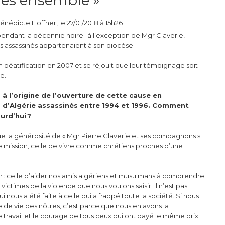
énédicte Hoffner, le 27/01/2018 à 15h26
pendant la décennie noire : à l’exception de Mgr Claverie,
es assassinés appartenaient à son diocèse.
 en béatification en 2007 et se réjouit que leur témoignage soit
e.
à l’origine de l’ouverture de cette cause en
es d’Algérie assassinés entre 1994 et 1996. Comment
urd’hui ?
ûr que la générosité de « Mgr Pierre Claverie et ses compagnons »
 une mission, celle de vivre comme chrétiens proches d’une
ser : celle d’aider nos amis algériens et musulmans à comprendre
victimes de la violence que nous voulons saisir. Il n’est pas
nous a été faite à celle qui a frappé toute la société. Si nous
e vie des nôtres, c’est parce que nous en avons la
 le travail et le courage de tous ceux qui ont payé le même prix.