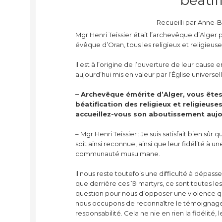
Recueilli par Anne-B
Mgr Henri Teissier était l’archevêque d’Alger 
évêque d’Oran, tous les religieux et religieus
Il est à l’origine de l’ouverture de leur cause
aujourd’hui mis en valeur par l’Église universell
– Archevêque émérite d’Alger, vous êtes 
béatification des religieux et religieus
accueillez-vous son aboutissement aujo
– Mgr Henri Teissier : Je suis satisfait bien s
soit ainsi reconnue, ainsi que leur fidélité à
communauté musulmane.
Il nous reste toutefois une difficulté à dépas
que derrière ces 19 martyrs, ce sont toutes les 
question pour nous d’opposer une violence qui 
nous occupons de reconnaître le témoignage d
responsabilité. Cela ne nie en rien la fidélité,