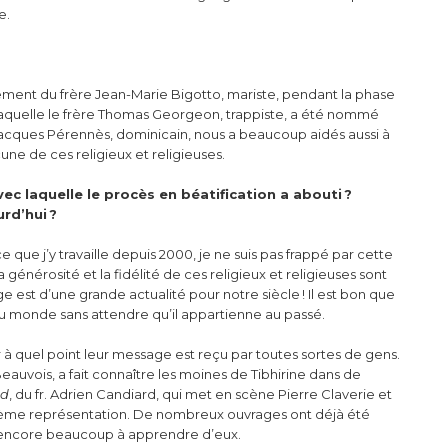
e.
ement du frère Jean-Marie Bigotto, mariste, pendant la phase
 laquelle le frère Thomas Georgeon, trappiste, a été nommé
Jacques Pérennès, dominicain, nous a beaucoup aidés aussi à
ne de ces religieux et religieuses.
c laquelle le procès en béatification a abouti ?
rd’hui ?
e que j’y travaille depuis 2000, je ne suis pas frappé par cette
 générosité et la fidélité de ces religieux et religieuses sont
 est d’une grande actualité pour notre siècle ! Il est bon que
 au monde sans attendre qu’il appartienne au passé.
 à quel point leur message est reçu par toutes sortes de gens.
Beauvois, a fait connaître les moines de Tibhirine dans de
ed
, du fr. Adrien Candiard, qui met en scène Pierre Claverie et
ième représentation. De nombreux ouvrages ont déjà été
ns encore beaucoup à apprendre d’eux.