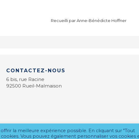
Recueilli par Anne-Bénédicte Hoffner
CONTACTEZ-NOUS
6 bis, rue Racine
92500 Rueil-Malmaison
offrir la meilleure expérience possible. En cliquant sur "Tout
des cookies. Vous pouvez également personnaliser vos cookies 