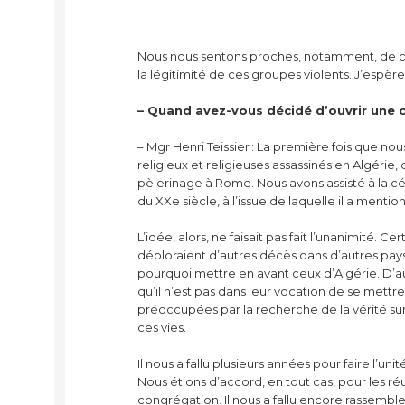
Nous nous sentons proches, notamment, de ces
la légitimité de ces groupes violents. J’espèr
– Quand avez-vous décidé d’ouvrir une c
– Mgr Henri Teissier : La première fois que no
religieux et religieuses assassinés en Algérie,
pèlerinage à Rome. Nous avons assisté à la cé
du XXe siècle, à l’issue de laquelle il a mentio
L’idée, alors, ne faisait pas fait l’unanimité.
déploraient d’autres décès dans d’autres pa
pourquoi mettre en avant ceux d’Algérie. D’
qu’il n’est pas dans leur vocation de se mettre 
préoccupées par la recherche de la vérité sur
ces vies.
Il nous a fallu plusieurs années pour faire l’un
Nous étions d’accord, en tout cas, pour les ré
congrégation. Il nous a fallu encore rassemb