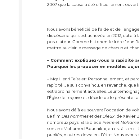
2007 que la cause a été officiellement ouvert
Nous avons bénéficié de l’aide et de l’engag
diocésaine qui s’est achevée en 2012, date à
postulateur. Comme historien, le frère Jean-
mettre au clair le message de chacun et chacu
– Comment expliquez-vous la rapidité ave
Pourquoi les proposer en modèles aujou
– Mgr Henri Teissier : Personnellement, et parc
rapidité. Je suis convaincu, en revanche, que la
extraordinairement actuelles. Leur témoignage
l’Église le reçoive et décide de le présenter
Nous avons déjà eu souvent l’occasion de voir
Le film
Des hommes et des Dieux
, de Xavier 
nombreux pays. Et la pièce
Pierre et Moham
son ami Mohamed Bouchikhi, en est à sa mill
publiés, d’autres devraient l’être. Nous avo