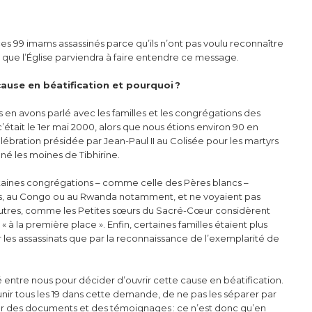
 99 imams assassinés parce qu’ils n’ont pas voulu reconnaître
e que l’Église parviendra à faire entendre ce message.
ause en béatification et pourquoi ?
us en avons parlé avec les familles et les congrégations des
 c’était le 1er mai 2000, alors que nous étions environ 90 en
lébration présidée par Jean-Paul II au Colisée pour les martyrs
nné les moines de Tibhirine.
 Certaines congrégations – comme celle des Pères blancs –
ys, au Congo ou au Rwanda notamment, et ne voyaient pas
autres, comme les Petites sœurs du Sacré-Cœur considèrent
« à la première place ». Enfin, certaines familles étaient plus
 les assassinats que par la reconnaissance de l’exemplarité de
ité entre nous pour décider d’ouvrir cette cause en béatification.
unir tous les 19 dans cette demande, de ne pas les séparer par
ler des documents et des témoignages : ce n’est donc qu’en