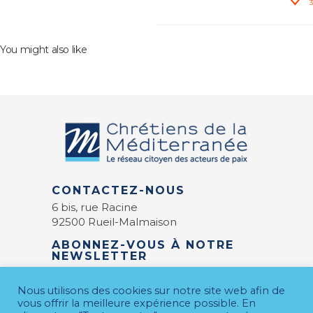
3
You might also like
CONTACTEZ-NOUS
6 bis, rue Racine
92500 Rueil-Malmaison
ABONNEZ-VOUS À NOTRE
NEWSLETTER
E-mail
*
Nous utilisons des cookies sur notre site web afin de
vous offrir la meilleure expérience possible. En