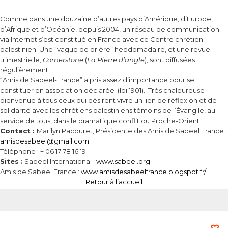
Comme dans une douzaine d’autres pays d’Amérique, d’Europe,
d’Afrique et d’Océanie, depuis 2004, un réseau de communication
via Internet s’est constitué en France avec ce Centre chrétien
palestinien. Une “vague de prière” hebdomadaire, et une revue
trimestrielle,
Cornerstone
(
La Pierre
d’angle
), sont diffusées
régulièrement.
“Amis de Sabeel-France” a pris assez d’importance pour se
constituer en association déclarée (loi 1901). Très chaleureuse
bienvenue à tous ceux qui désirent vivre un lien de réflexion et de
solidarité avec les chrétiens palestiniens témoins de l’Évangile, au
service de tous, dans le dramatique conflit du Proche-Orient.
Contact :
Marilyn Pacouret, Présidente des Amis de Sabeel France.
amisdesabeel@gmail.com
Téléphone : + 06 17 78 16 19
Sites :
Sabeel International :
www.sabeel.org
Amis de Sabeel France :
www.amisdesabeelfrance.blogspot.fr/
Retour à l’accueil