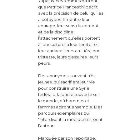
Yapajas, ces femmes du front,
que Patrice Franceschi décrit
avec la précision de celui qui les
a côtoyées. Il montre leur
courage, leur sens du combat
et de la discipline ;
l’attachement qu’elles portent
à leur culture, à leur territoire ;
leur audace, leurs amitiés, leur
tristesse, leurs blessures, leurs
peurs.
Des anonymes, souvent très
jeunes, qui sacrifient leur vie
pour construire une Syrie
fédérale, laïque et ouverte sur
le monde, où hommes et
femmes agiront ensemble. Des
parcours exemplaires qui
“interdisent la médiocrité”, écrit
l’auteur.
Marquée par son reportage,