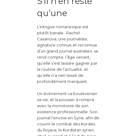
S’il n’en reste
qu’une
L’intrigue romanesque est
plutôt banale : Rachel
Casanova, une journaliste,
signature connue et reconnue
d’un grand journal australien, se
rend compte, l’âge venant,
qu’elle s’est laissée gagner par
la routine de l’actualité, et
qu’elle n’a rien laissé de
profondément marquant.
Un événement va bouleverser
sa vie, et la pousser à rompre
avec la monotonie de son
existence professionnelle. Son
journal l’envoie en Syrie, afin de
couvrir le combat des Kurdes
du Rojava, le Kurdistan syrien,
situé au nord et à l’est du pays.