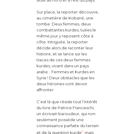
Sur place, la reporter découvre,
au cimetière de Kobané, une
tombe. Deux femmes, deux
combattantes kurdes, tuées le
même jour y reposent côte à
côte. Intriguée, la reporter
décide alors de raconter leur
histoire, et se lance sur les
traces de ces deux femmes
kurdes, vivant dans un pays
arabe… Femmes et Kurdes en
Syrie ! Deux obstacles que les
deux héroïnes vont devoir
affronter.
C’est là que réside tout l’intérêt
du livre de Patrice Franceschi,
un écrivain baroudeur, qui non
seulement possède une
connaissance parfaite du terrain
1
et de la question kurde
, mais