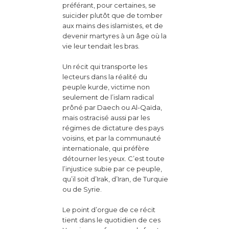
préférant, pour certaines, se
suicider plutôt que de tomber
aux mains des islamistes, et de
devenir martyres à un âge où la
vie leur tendait les bras.
Un récit qui transporte les
lecteurs dans la réalité du
peuple kurde, victime non
seulement de l’islam radical
prôné par Daech ou Al-Qaïda,
mais ostracisé aussi par les
régimes de dictature des pays
voisins, et par la communauté
internationale, qui préfère
détourner les yeux. C’est toute
l’injustice subie par ce peuple,
qu’il soit d’Irak, d’Iran, de Turquie
ou de Syrie.
Le point d’orgue de ce récit
tient dans le quotidien de ces