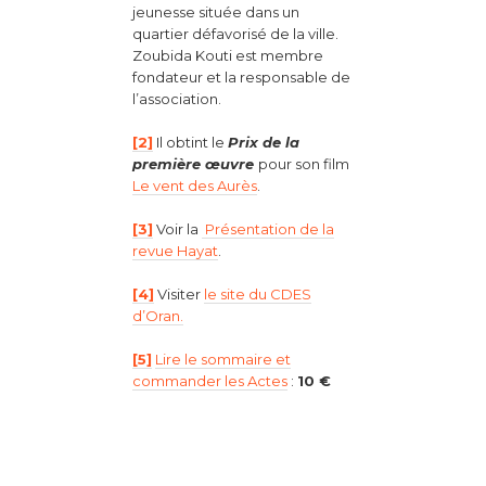
jeunesse située dans un
quartier défavorisé de la ville.
Zoubida Kouti est membre
fondateur et la responsable de
l’association.
[2]
Il obtint le
Prix de la
première œuvre
pour son film
Le vent des Aurès
.
[3]
Voir la
Présentation de la
revue Hayat
.
[4]
Visiter
le site du CDES
d’Oran.
[5]
Lire le sommaire et
commander les Actes
:
10 €