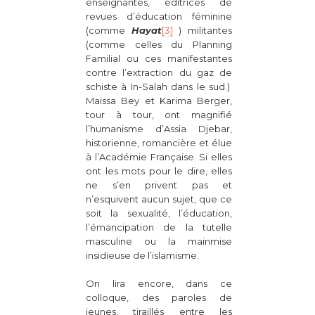
enseignantes, éditrices de
revues d’éducation féminine
(comme
Hayat
[3]
) militantes
(comme celles du Planning
Familial ou ces manifestantes
contre l’extraction du gaz de
schiste à In-Salah dans le sud.)
Maïssa Bey et Karima Berger,
tour à tour, ont magnifié
l’humanisme d’Assia Djebar,
historienne, romancière et élue
à l’Académie Française. Si elles
ont les mots pour le dire, elles
ne s’en privent pas et
n’esquivent aucun sujet, que ce
soit la sexualité, l’éducation,
l’émancipation de la tutelle
masculine ou la mainmise
insidieuse de l’islamisme.
On lira encore, dans ce
colloque, des paroles de
jeunes, tiraillés entre les