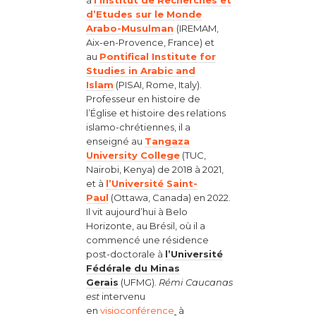
à
l’Institut de Recherches et
d’Etudes sur le Monde
Arabo-Musulman
(IREMAM,
Aix-en-Provence, France) et
au
Pontifical Institute for
Studies in Arabic and
Islam
(PISAI, Rome, Italy).
Professeur en histoire de
l’Église et histoire des relations
islamo-chrétiennes, il a
enseigné au
Tangaza
University College
(TUC,
Nairobi, Kenya) de 2018 à 2021,
et à
l’Université Saint-
Paul
(Ottawa, Canada) en 2022.
Il vit aujourd’hui à Belo
Horizonte, au Brésil, où il a
commencé une résidence
post-doctorale à
l’Université
Fédérale du Minas
Gerais
(UFMG).
Rémi Caucanas
est
intervenu
en
visioconférence
à