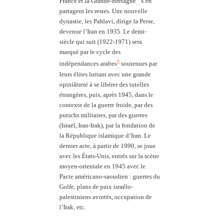
France et la Grande-Bretagne
s’en
partagent les restes. Une nouvelle
dynastie, les Pahlavi, dirige la Perse,
devenue l’Iran en 1935. Le demi-
siècle qui suit (1922-1971) sera
marqué par le cycle des
5
indépendances arabes
soutenues par
leurs élites luttant avec une grande
opiniâtreté à se libérer des tutelles
étrangères, puis, après 1945, dans le
contexte de la guerre froide, par des
putschs militaires, par des guerres
(Israël, Iran-Irak), par la fondation de
la République islamique d’Iran. Le
dernier acte, à partir de 1990, se joue
avec les États-Unis, entrés sur la scène
moyen-orientale en 1945 avec le
Pacte américano-saoudien : guerres du
Golfe, plans de paix israélo-
palestiniens avortés, occupation de
l’Irak, etc.