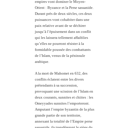
empires vont dominer le Moyen-
Orient : Byzance et la Perse sassanide.
Durant près de deux siècles, ces deux
puissances vont cohabiter dans une
paix relative avant de se déchirer
jusqu’à l’épuisement dans un conflit
qui les laissera t
ellement affaiblies
qu’elles ne pourront résister à la
formidable poussée des combattants
de l’Islam, venus de la péninsule
arabique.
A la mort de Mahomet en 632, des
conflits éclatent entre les divers
prétendants à sa succession,
provoquant une scission de l’Islam en
deux courants, sunnites et chiites : les
Omeyyades sunnites l’emporteront.
Amputant l’empire byzantin de la plus
grande partie de son territoire,
annexant la totalité de l’Empire perse
sassanide, ils transféreront le siège du