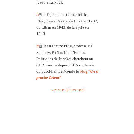
jusqu’à Kirkouk.
5
Indépendance (formelle) de

l’Égypte en 1922 et de l’Irak en 1932,
du Liban en 1943, de la Syrie en
1946.
6
Jean-Pierre Filiu
, professeur à

Sciences-Po (Institut d’Etudes
Politiques de Paris) et
chercheur au
CERI, anime depuis 2015 sur le site
du quotidien
Le Monde
le
blog “
Un si
proche Orient”
.
Retour à l’accueil