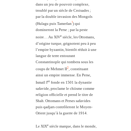
dans un jeu de pouvoir complexe,
troublé par un siècle de Croisades ;
par la double invasion des Mongols
1
(Hulagu puis Tamerlan
) qui
domineront la Perse ; par la peste
e
noire… Au XIV
siècle, les Ottomans,
d’origine turque, grignotent peu à peu
l’empire byzantin, bientôt réduit à une
langue de terre entourant
Constantinople qui tombera sous les
2
coups de Mehmet II
, constituant
ainsi un empire immense. En Perse,
er
Ismaïl I
fonde en 1501 la dynastie
safavide, proclame le chiisme comme
religion officielle et prend le titre de
Shah. Ottomans et Perses safavides
puis qadjars contrôleront le Moyen-
Orient jusqu’à la guerre de 1914.
e
Le XIX
siècle marque, dans le monde,