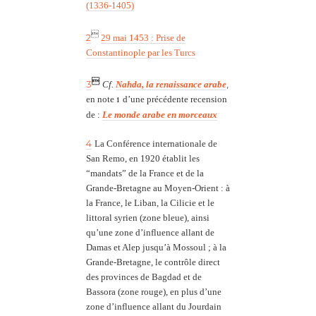
(1336-1405)

2
29 mai 1453 : Prise de
Constantinople par les Turcs

3
,
Cf.
Nahda, la renaissance arabe
en note
d’une précédente recension
1
de :
Le monde arabe en morceaux
4
La Conférence internationale de
San Remo, en 1920 établit les
“mandats” de la France et de la
Grande-Bretagne au Moyen-Orient : à
la France, le Liban, la Cilicie et le
littoral syrien (zone bleue), ainsi
qu’une zone d’influence allant de
Damas et Alep jusqu’à Mossoul ; à la
Grande-Bretagne, le contrôle direct
des provinces de Bagdad et de
Bassora (zone rouge), en plus d’une
zone d’influence allant du Jourdain