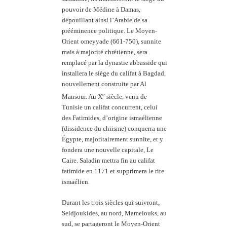
pouvoir de Médine à Damas,
dépouillant ainsi l’Arabie de sa
prééminence politique. Le Moyen-
Orient omeyyade (661-750), sunnite
mais à majorité chrétienne, sera
remplacé par la dynastie abbasside qui
installera le siège du califat à Bagdad,
nouvellement construite par Al
e
Mansour. Au X
siècle, venu de
Tunisie un califat concurrent, celui
des Fatimides, d’origine
ismaélienne
(dissidence du
chiisme) conquerra une
Égypte, majoritairement sunnite, et y
fondera une nouvelle capitale, Le
Caire. Saladin mettra fin au califat
fatimide en 1171 et supprimera le rite
ismaélien.
Durant les trois siècles qui suivront,
Seldjoukides, au nord, Mamelouks, au
sud, se partageront le Moyen-Orient