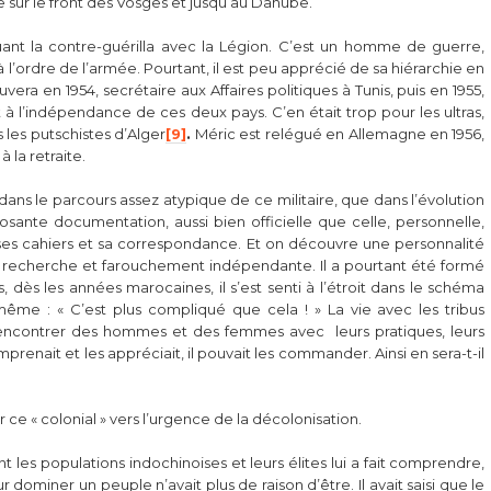
re sur le front des Vosges et jusqu’au Danube.
quant la contre-guérilla avec la Légion. C’est un homme de guerre,
 l’ordre de l’armée. Pourtant, il est peu apprécié de sa hiérarchie en
uvera en 1954, secrétaire aux Affaires politiques à Tunis, puis en 1955,
t à l’indépendance de ces deux pays. C’en était trop pour les ultras,
s les putschistes d’Alger
[9]
.
Méric est relégué en Allemagne en 1956,
la retraite.
 dans le parcours assez atypique de ce militaire, que dans l’évolution
sante documentation, aussi bien officielle que celle, personnelle,
ses cahiers et sa correspondance. Et on découvre une personnalité
en recherche et farouchement indépendante. Il a pourtant été formé
, dès les années marocaines, il s’est senti à l’étroit dans le schéma
-même : « C’est plus compliqué que cela ! » La vie avec les tribus
 rencontrer des hommes et des femmes avec leurs pratiques, leurs
mprenait et les appréciait, il pouvait les commander. Ainsi en sera-t-il
r ce « colonial » vers l’urgence de la décolonisation.
nt les populations indochinoises et leurs élites lui a fait comprendre,
 dominer un peuple n’avait plus de raison d’être. Il avait saisi que le