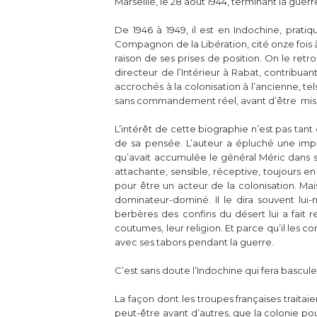
Marseille, le 28 août 1944, terminant la guer
De 1946 à 1949, il est en Indochine, prati
Compagnon de la Libération, cité onze fois à
raison de ses prises de position. On le retro
directeur de l’Intérieur à Rabat, contribuan
accrochés à la colonisation à l’ancienne, tel
sans commandement réel, avant d’être mis à 
L’intérêt de cette biographie n’est pas tant
de sa pensée. L’auteur a épluché une impo
qu’avait accumulée le général Méric dans 
attachante, sensible, réceptive, toujours 
pour être un acteur de la colonisation. Mais
dominateur-dominé. Il le dira souvent lui
berbères des confins du désert lui a fait
coutumes, leur religion. Et parce qu’il les co
avec ses tabors pendant la guerre.
C’est sans doute l’Indochine qui fera bascule
La façon dont les troupes françaises traitaie
peut-être avant d’autres, que la colonie pour