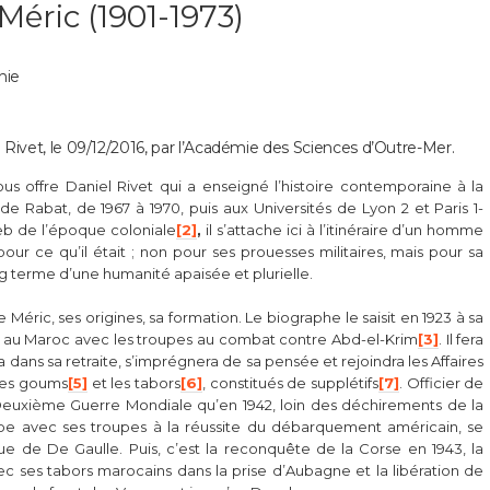
éric (1901-1973)
hie
el Rivet, le 09/12/2016, par l’Académie des Sciences d’Outre-Mer.
us offre Daniel Rivet qui a enseigné l’histoire contemporaine à la
e Rabat, de 1967 à 1970, puis aux Universités de Lyon 2 et Paris 1-
b de l’époque coloniale
[2]
,
il s’attache ici à l’itinéraire d’un homme
pour ce qu’il était ; non pour ses prouesses militaires, mais pour sa
ong terme d’une humanité apaisée et plurielle.
e Méric, ses origines, sa formation. Le biographe le saisit en 1923 à sa
uve au Maroc avec les troupes au combat contre Abd-el-Krim
[3]
. Il fera
vra dans sa retraite, s’imprégnera de sa pensée et rejoindra les Affaires
les goums
[5]
et les tabors
[6]
, constitués de supplétifs
[7]
. Officier de
a Deuxième Guerre Mondiale qu’en 1942, loin des déchirements de la
ipe avec ses troupes à la réussite du débarquement américain, se
e de De Gaulle. Puis, c’est la reconquête de la Corse en 1943, la
avec ses tabors marocains dans la prise d’Aubagne et la libération de