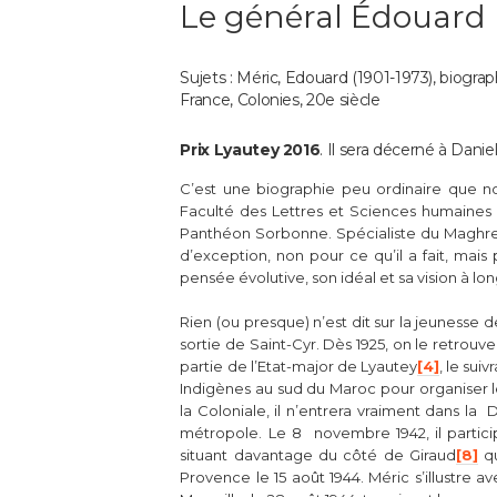
Le général Édouard M
Sujets : Méric, Edouard (1901-1973), biograp
France, Colonies, 20e siècle
Prix Lyautey 2016
. Il sera décerné à Dani
C’est une biographie peu ordinaire que no
Faculté des Lettres et Sciences humaines d
Panthéon Sorbonne. Spécialiste du Maghre
d’exception, non pour ce qu’il a fait, mais 
pensée évolutive, son idéal et sa vision à l
Rien (ou presque) n’est dit sur la jeunesse d
sortie de Saint-Cyr. Dès 1925, on le retro
partie de l’Etat-major de Lyautey
[4]
, le sui
Indigènes au sud du Maroc pour organiser 
la Coloniale, il n’entrera vraiment dans l
métropole. Le 8 novembre 1942, il partic
situant davantage du côté de Giraud
[8]
qu
Provence le 15 août 1944. Méric s’illustre 