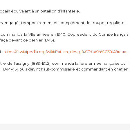
cain équivalant à un bataillon d’infanterie.
chtones engagés temporairement en complément de troupes régulières.
49) commanda la VIIe armée en 1940. Coprésident du Comité français
ffaça devant ce dernier (1943).
1
:
https://fr.wikipedia.org/wiki/Putsch_des_g%C3%A9n%C3%A9raux
tre de Tassigny (1889-1952) commanda la 1ère armée française qu’il
(1944-45), puis devint haut-commissaire et commandant en chef en