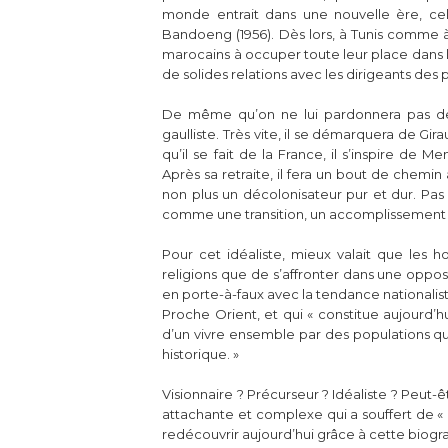
monde entrait dans une nouvelle ère, cel
Bandoeng (1956). Dès lors, à Tunis comme à 
marocains à occuper toute leur place dans la
de solides relations avec les dirigeants des
De même qu’on ne lui pardonnera pas de n’a
gaulliste. Très vite, il se démarquera de Gi
qu’il se fait de la France, il s’inspire d
Après sa retraite, il fera un bout de chemin a
non plus un décolonisateur pur et dur. Pas d
comme une transition, un accomplissement
Pour cet idéaliste, mieux valait que les 
religions que de s’affronter dans une opposit
en porte-à-faux avec la tendance nationalis
Proche Orient, et qui « constitue aujourd’
d’un vivre ensemble par des populations qu
historique. »
Visionnaire ? Précurseur ? Idéaliste ? Peut-êt
attachante et complexe qui a souffert de « l
redécouvrir aujourd’hui grâce à cette biogr