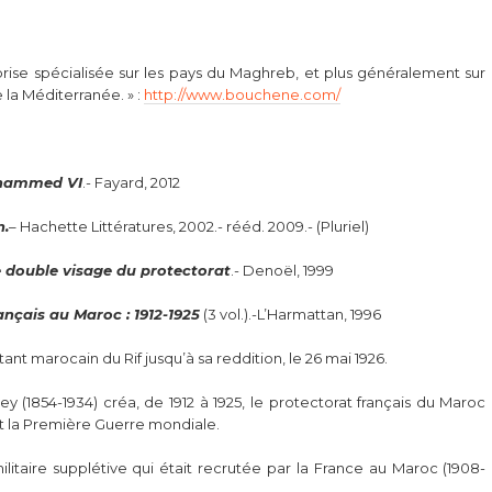
ise spécialisée sur les pays du Maghreb, et plus généralement sur
 la Méditerranée. » :
http://www.bouchene.com/
Mohammed VI
.- Fayard, 2012
n.
– Hachette Littératures, 2002.- rééd. 2009.- (Pluriel)
double visage du protectorat
.- Denoël, 1999
ançais au Maroc : 1912-1925
(3 vol.).-L’Harmattan, 1996
stant marocain du Rif jusqu’à sa reddition, le 26 mai 1926.
y (1854-1934) créa, de 1912 à 1925, le protectorat français du Maroc
nt la Première Guerre mondiale.
litaire supplétive qui était recrutée par la France au Maroc (1908-