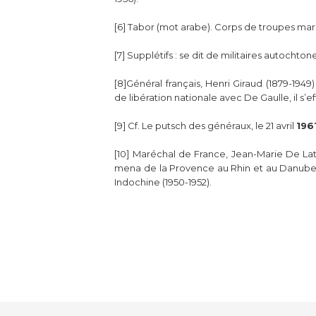
[6] Tabor (mot arabe). Corps de troupes maro
[7] Supplétifs : se dit de militaires auto
[8]Général français, Henri Giraud (1879-19
de libération nationale avec De Gaulle, il s’e
[9] Cf. Le putsch des généraux, le 21 avril
196
[10] Maréchal de France, Jean-Marie De Lat
mena de la Provence au Rhin et au Danube 
Indochine (1950-1952).