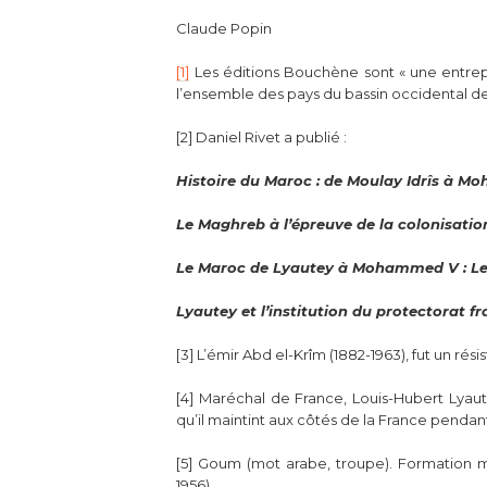
Claude Popin
[1]
Les éditions Bouchène sont « une entrepr
l’ensemble des pays du bassin occidental de
[2] Daniel Rivet a publié :
Histoire du Maroc : de Moulay Idrîs à 
Le Maghreb à l’épreuve de la colonisatio
Le Maroc de Lyautey à Mohammed V : Le 
Lyautey et l’institution du protectorat fr
[3] L’émir Abd el-Krîm (1882-1963), fut un rési
[4] Maréchal de France, Louis-Hubert Lyaute
qu’il maintint aux côtés de la France penda
[5] Goum (mot arabe, troupe). Formation mi
1956).