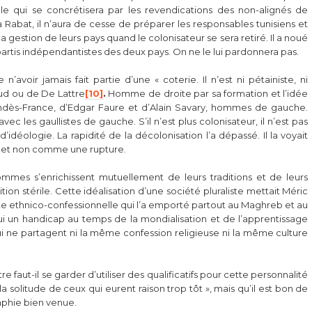
le qui se concrétisera par les revendications des non-alignés de
Rabat, il n’aura de cesse de préparer les responsables tunisiens et
 gestion de leurs pays quand le colonisateur se sera retiré. Il a noué
 partis indépendantistes des deux pays. On ne le lui pardonnera pas.
voir jamais fait partie d’une « coterie. Il n’est ni pétainiste, ni
raud ou de De Lattre
[10]
.
Homme de droite par sa formation et l’idée
e Mendès-France, d’Edgar Faure et d’Alain Savary, hommes de gauche.
vec les gaullistes de gauche. S’il n’est plus colonisateur, il n’est pas
’idéologie. La rapidité de la décolonisation l’a dépassé. Il la voyait
 et non comme une rupture.
hommes s’enrichissent mutuellement de leurs traditions et de leurs
ion stérile. Cette idéalisation d’une société pluraliste mettait Méric
te ethnico-confessionnelle qui l’a emporté partout au Maghreb et au
hui un handicap au temps de la mondialisation et de l’apprentissage
i ne partagent ni la même confession religieuse ni la même culture
re faut-il se garder d’utiliser des qualificatifs pour cette personnalité
a solitude de ceux qui eurent raison trop tôt », mais qu’il est bon de
aphie bien venue.