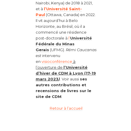
Nairobi, Kenya) de 2018 à 2021,
et à
l’Université Saint-
Paul
(Ottawa, Canada) en 2022.
Il vit aujourd’hui à Belo
Horizonte, au Brésil, où il a
commencé une résidence
post-doctorale à
l’
Université
Fédérale du Minas
Gerais
(UFMG).
Rémi Caucanas
est
intervenu
en
visioconférence
à
l’ouverture de
l’Université
d’hiver de CDM à Lyon (17-19
mars 2023
)
.
Voir aussi
ses
autres contributions et
recensions de livres sur le
site de CDM
.
Retour à l’accueil