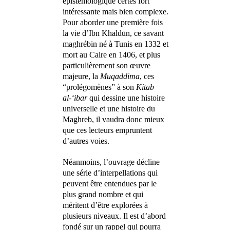
épistémologique certes fort
intéressante mais bien complexe.
Pour aborder une première fois
la vie d’Ibn Khaldūn, ce savant
maghrébin né à Tunis en 1332 et
mort au Caire en 1406, et plus
particulièrement son œuvre
majeure, la
Muqaddima
, ces
“prolégomènes” à son
Kitab
al-‘ibar
qui dessine une histoire
universelle et une histoire du
Maghreb, il vaudra donc mieux
que ces lecteurs empruntent
d’autres voies.
Néanmoins, l’ouvrage décline
une série d’interpellations qui
peuvent être entendues par le
plus grand nombre et qui
méritent d’être explorées à
plusieurs niveaux. Il est d’abord
fondé sur un rappel qui pourra