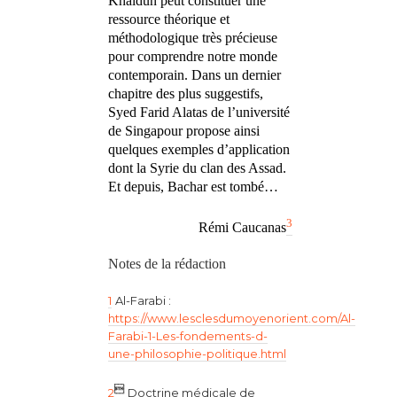
Khaldūn peut constituer une
ressource théorique et
méthodologique très précieuse
pour comprendre notre monde
contemporain. Dans un dernier
chapitre des plus suggestifs,
Syed Farid Alatas de l’université
de Singapour propose ainsi
quelques exemples d’application
dont la Syrie du clan des Assad.
Et depuis, Bachar est tombé…
3
Rémi Caucanas
Notes de la rédaction
1
Al-Farabi :
https://www.lesclesdumoyenorient.com/Al-
Farabi-1-Les-fondements-d-
une-philosophie-politique.html

2
Doctrine médicale de