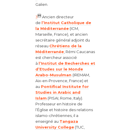
Galien.

3
Ancien directeur
de
l’Institut Catholique de
la Méditerranée
(ICM,
Marseille, France), et ancien
secrétaire général adjoint du
réseau
Chrétiens de la
Méditerranée
, Rémi Caucanas
est chercheur associé
à
l’Institut de Recherches et
d’Etudes sur le Monde
Arabo-Musulman
(IREMAM,
Aix-en-Provence, France) et
au
Pontifical Institute for
Studies in Arabic and
Islam
(PISAI, Rome, Italy).
Professeur en histoire de
l’Église et histoire des relations
islamo-chrétiennes, il a
enseigné au
Tangaza
University College
(TUC,