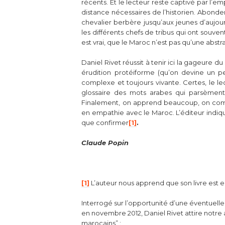
récents. Et le lecteur reste captivé par l’e
distance nécessaires de l’historien. Abonde
chevalier berbère jusqu’aux jeunes d’aujour
les différents chefs de tribus qui ont souve
est vrai, que le Maroc n’est pas qu’une abstra
Daniel Rivet réussit à tenir ici la gageure du 
érudition protéiforme (qu’on devine un p
complexe et toujours vivante. Certes, le lec
glossaire des mots arabes qui parsèment 
Finalement, on apprend beaucoup, on compr
en empathie avec le Maroc. L’éditeur indi
que confirmer
[1]
.
Claude Popin
[1]
L’auteur nous apprend que son livre est 
Interrogé sur l’opportunité d’une éventuelle
en novembre 2012, Daniel Rivet attire notre
marocains” :