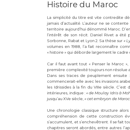
Histoire du Maroc
La simplicité du titre est vite contredite 
jamais d’actualité. L’auteur ne se content
territoire aujourd’hui dénommé Maroc. D’emb
l’intérêt de son récit. Daniel Rivet a été
Sorbonne, Rabat et Lyon 2. Sa thèse sur
« L
volumes en 1988, l’a fait reconnaître com
« histoire » qui déborde largement le cadre
Car il faut avant tout « Penser le Maroc 
première complexité toujours non résolue av
Dans ses traces de peuplement ensuite : C
commencerait-elle avec les invasions arabes
les Idrissides à la fin du VIIIe siècle. C’est
intérieures, indique :
« de Moulay Idris à M
jusqu’au XVe siècle,
« cet embryon de Maroc 
Une chronologie classique structure alors 
compréhension de cette construction évol
s’accumulent, et s’enchevêtrent. Il se fait t
chapitres seront abordés, entre autres: l’a