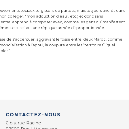
ouvements sociaux surgissent de partout, mais toujours ancrés dans
“mon collège”, “mon adduction d’eau”, etc.) et donc sans
 central apprend à composer avec, comme les gens qui manifestent
l’émeute suscitant une réplique armée disproportionnée.
e cesse de s’accentuer, aggravant le fossé entre deux Maroc, comme
ndialisation à l’appui, la coupure entre les “territoires” (quel
poles”….
CONTACTEZ-NOUS
6 bis, rue Racine
92500 Rueil-Malmaison