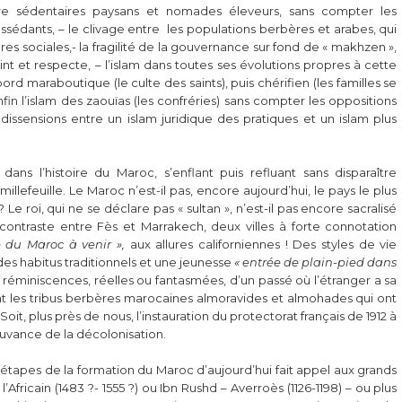
entre sédentaires paysans et nomades éleveurs, sans compter les
ossédants, – le clivage entre les populations berbères et arabes, qui
res sociales,- la fragilité de la gouvernance sur fond de « makhzen »,
t et respecte, – l’islam dans toutes ses évolutions propres à cette
d maraboutique (le culte des saints), puis chérifien (les familles se
in l’islam des zaouïas (les confréries) sans compter les oppositions
issensions entre un islam juridique des pratiques et un islam plus
ns l’histoire du Maroc, s’enflant puis refluant sans disparaître
llefeuille. Le Maroc n’est-il pas, encore aujourd’hui, le pays le plus
 roi, qui ne se déclare pas « sultan », n’est-il pas encore sacralisé
traste entre Fès et Marrakech, deux villes à forte connotation
e du Maroc à venir »,
aux allures californiennes ! Des styles de vie
s habitus traditionnels et une jeunesse
« entrée de plain-pied dans
s réminiscences, réelles ou fantasmées, d’un passé où l’étranger a sa
sont les tribus berbères marocaines almoravides et almohades qui ont
oit, plus près de nous, l’instauration du protectorat français de 1912 à
mouvance de la décolonisation.
s étapes de la formation du Maroc d’aujourd’hui fait appel aux grands
Africain (1483 ?- 1555 ?) ou Ibn Rushd – Averroès (1126-1198) – ou plus