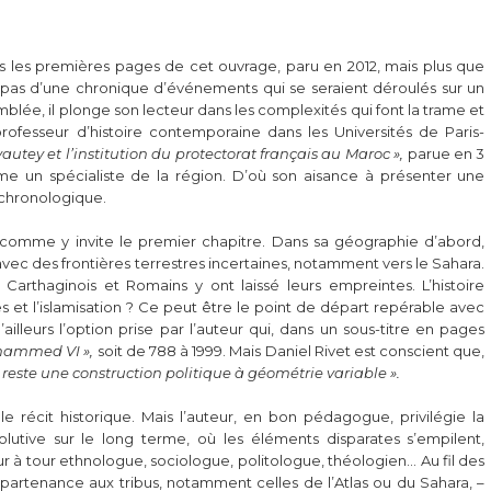
dès les premières pages de cet ouvrage, paru en 2012, mais plus que
e pas d’une chronique d’événements qui se seraient déroulés sur un
lée, il plonge son lecteur dans les complexités qui font la trame et
 professeur d’histoire contemporaine dans les Universités de Paris-
yautey et l’institution du protectorat français au Maroc »,
parue en 3
me un spécialiste de la région. D’où son aisance à présenter une
 chronologique.
», comme y invite le premier chapitre. Dans sa géographie d’abord,
ec des frontières terrestres incertaines, notamment vers le Sahara.
arthaginois et Romains y ont laissé leurs empreintes. L’histoire
 et l’islamisation ? Ce peut être le point de départ repérable avec
 d’ailleurs l’option prise par l’auteur qui, dans un sous-titre en pages
ohammed VI »,
soit de 788 à 1999. Mais Daniel Rivet est conscient que,
reste une construction politique à géométrie variable ».
le récit historique. Mais l’auteur, en bon pédagogue, privilégie la
utive sur le long terme, où les éléments disparates s’empilent,
our à tour ethnologue, sociologue, politologue, théologien… Au fil des
ppartenance aux tribus, notamment celles de l’Atlas ou du Sahara, –