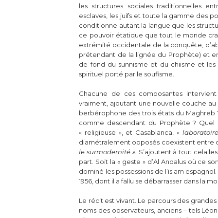
les structures sociales traditionnelles 
esclaves, les juifs et toute la gamme des p
conditionne autant la langue que les structu
ce pouvoir étatique que tout le monde crain
extrémité occidentale de la conquête, d’abor
prétendant de la lignée du Prophète) et enf
de fond du sunnisme et du chiisme et les d
spirituel porté par le soufisme.
Chacune de ces composantes intervient da
vraiment, ajoutant une nouvelle couche au mi
berbérophone des trois états du Maghreb ? Le
comme descendant du Prophète ? Quel con
« religieuse », et Casablanca, «
laboratoir
diamétralement opposés coexistent entre de
le surmodernité ».
S’ajoutent à tout cela le
part. Soit la « geste » d’Al Andalus où ce 
dominé les possessions de l’islam espagnol. S
1956, dont il a fallu se débarrasser dans la 
Le récit est vivant. Le parcours des grande
noms des observateurs, anciens – tels Léon l’