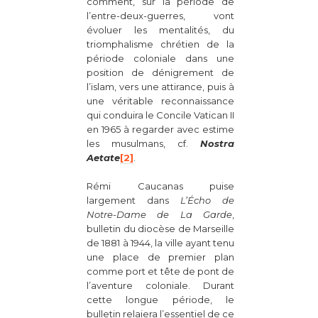
comment, sur la période de
l’entre-deux-guerres, vont
évoluer les mentalités, du
triomphalisme chrétien de la
période coloniale dans une
position de dénigrement de
l’islam, vers une attirance, puis à
une véritable reconnaissance
qui conduira le Concile Vatican II
en 1965 à regarder avec estime
les musulmans, cf.
Nostra
Aetate
[2]
.
Rémi Caucanas puise
largement dans
L’Écho de
Notre-Dame de La Garde
,
bulletin du diocèse de Marseille
de 1881 à 1944, la ville ayant tenu
une place de premier plan
comme port et tête de pont de
l’aventure coloniale. Durant
cette longue période, le
bulletin relaiera l’essentiel de ce