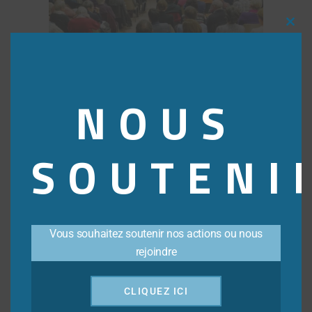
Clos
this
modu
3ème Université d’Hiver Annecy 2014
NOUS
SOUTENI
Vous souhaitez soutenir nos actions ou nous
rejoindre
Voyage d’étude en Egypte 2012
CLIQUEZ ICI