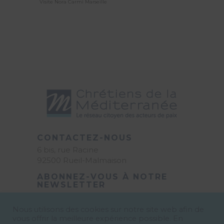
Visite Nora Carmi Marseille
CONTACTEZ-NOUS
6 bis, rue Racine
92500 Rueil-Malmaison
ABONNEZ-VOUS À NOTRE
NEWSLETTER
E-mail
*
Nous utilisons des cookies sur notre site web afin de
vous offrir la meilleure expérience possible. En