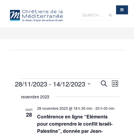
Recherche
28/11/2023
 - 
14/12/2023
Navigatio
Recherche
et
Liste
navigation
de
de
Sélectionnez
vues
vues
Évènements
novembre 2023
une
Évèneme
date.
28 novembre 2023 @ 18 h 30 min
-
20 h 00 min
MAR
28
Conférence en ligne “Eléments
pour comprendre le conflit Israël-
Palestine”, donnée par Jean-