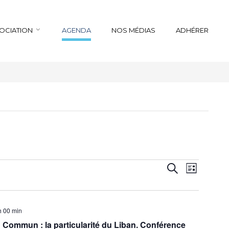
SOCIATION
AGENDA
NOS MÉDIAS
ADHÉRER
Recherche
Navigation
Recherche
Liste
de
et
vues
navigation
Évènemen
de
h 00 min
vues
in Commun : la particularité du Liban. Conférence
Évènements