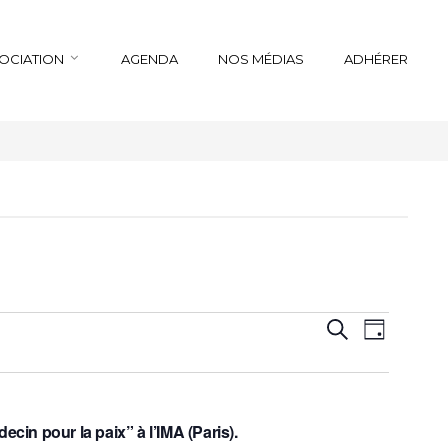
SOCIATION
AGENDA
NOS MÉDIAS
ADHÉRER
Recherche
Navigation
Recherche
Jour
de
et
vues
navigation
Évènemen
de
vues
cin pour la paix” à l’IMA (Paris).
Évènements