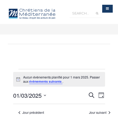
Aucun évènements planifié pour 1 mars 2025. Passer
Notice
aux
évènements suivants
.
Recherche
01/03/2025
Navigatio
Recherche
et
Jour
navigation
de
de
Sélectionnez
vues
vues
Évènements
une
Évèneme
Jour précédent
Jour suivant
date.