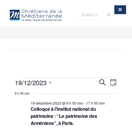
Recherche
19/12/2023
Navigatio
Recherche
et
Jour
navigation
de
de
Sélectionnez
vues
vues
9 h 00 min
Évènements
une
Évèneme
date.
19 décembre 2023 @ 9 h 00 min
-
17 h 00 min
Colloque à l’Institut national du
patrimoine : “Le patrimoine des
Arméniens”, à Paris.