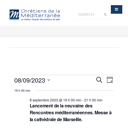
Recherche
08/09/2023
Navigatio
Recherche
et
Jour
navigation
de
de
Sélectionnez
vues
vues
19 h 00 min
Évènements
une
Évèneme
date.
8 septembre 2023 @ 19 h 00 min
-
21 h 00 min
Lancement de la neuvaine des
Rencontres méditerranéennes. Messe à
la cathédrale de Marseille.