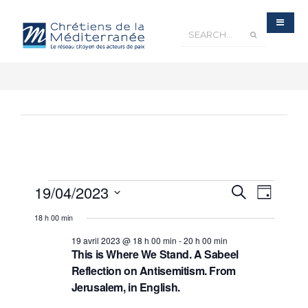
Recherche
19/04/2023
Navigatio
Recherche
et
Jour
navigation
de
de
Sélectionnez
vues
vues
18 h 00 min
Évènements
une
Évèneme
date.
19 avril 2023 @ 18 h 00 min
-
20 h 00 min
This is Where We Stand. A Sabeel
Reflection on Antisemitism. From
Jerusalem, in English.