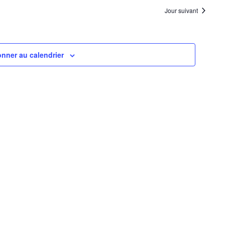
navigation
Évènemen
Jour suivant
de
vues
Évènements
nner au calendrier