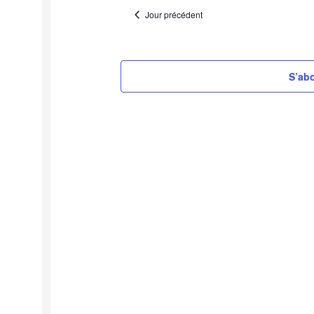
une
Jour précédent
date.
S’abo