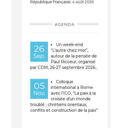
République Française.
4 août 2026
t
AGENDA
Un week-end
26
“L’autre chez moi”,
Sep.
autour de la pensée de
Paul Ricoeur, organisé
par CDM, 26-27 septembre 2026..
Colloque
05
international à Rome
Nov.
avec l’ICO, “La paix à la
croisée d’un monde
troublé : chrétiens orientaux,
conflits et construction de la paix”