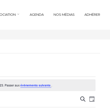
SOCIATION
AGENDA
NOS MÉDIAS
ADHÉRER
023. Passer aux
évènements suivants
.
Recherche
Navigation
Recherche
Jour
de
et
vues