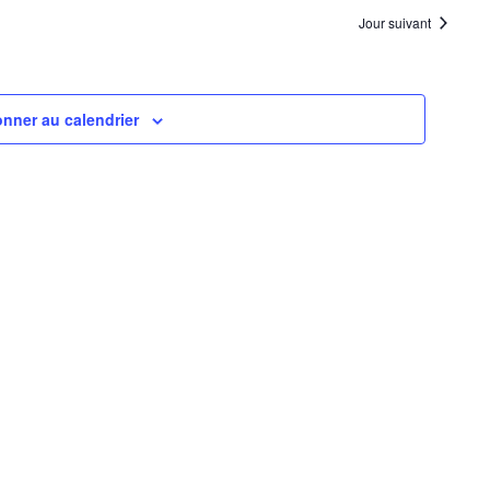
navigation
Évènemen
Jour suivant
de
vues
Évènements
nner au calendrier