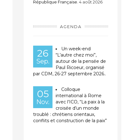
République Française.
4 août 2026
t
AGENDA
Un week-end
26
“L’autre chez moi”,
Sep.
autour de la pensée de
Paul Ricoeur, organisé
par CDM, 26-27 septembre 2026..
Colloque
05
international à Rome
Nov.
avec l’ICO, “La paix à la
croisée d’un monde
troublé : chrétiens orientaux,
conflits et construction de la paix”