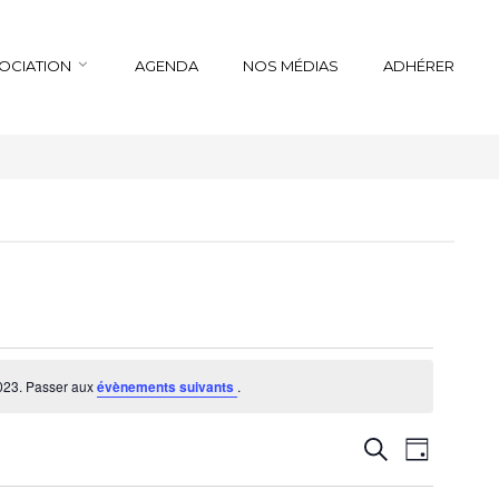
SOCIATION
AGENDA
NOS MÉDIAS
ADHÉRER
023. Passer aux
évènements suivants
.
Recherche
Navigation
Recherche
Jour
de
et
vues