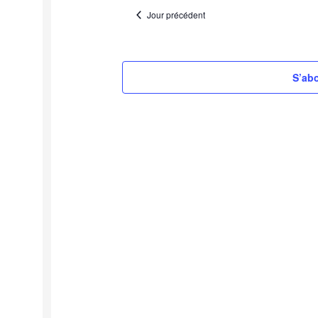
une
Jour précédent
date.
S’abo