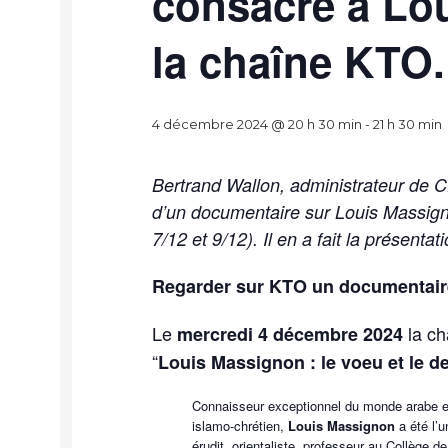
consacré à Lo
la chaîne KTO.
4 décembre 2024 @ 20 h 30 min
-
21 h 30 min
Bertrand Wallon, administrateur de C
d’un documentaire sur Louis Massignon
7/12 et 9/12). Il en a fait la présentat
Regarder sur KTO un documentair
Le
la ch
mercredi 4 décembre 2024
“
Louis Massignon : le voeu et le de
Connaisseur exceptionnel du monde arabe e
islamo-chrétien,
Louis
Massignon
a été l’u
érudit, orientaliste, professeur au Collège 